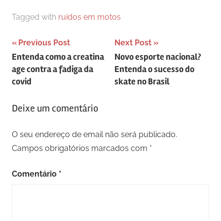
Tagged with
ruídos em motos
Navegação
Previous Post
Next Post
Entenda como a creatina
Novo esporte nacional?
de
age contra a fadiga da
Entenda o sucesso do
artigos
covid
skate no Brasil
Deixe um comentário
O seu endereço de email não será publicado.
Campos obrigatórios marcados com
*
Comentário
*