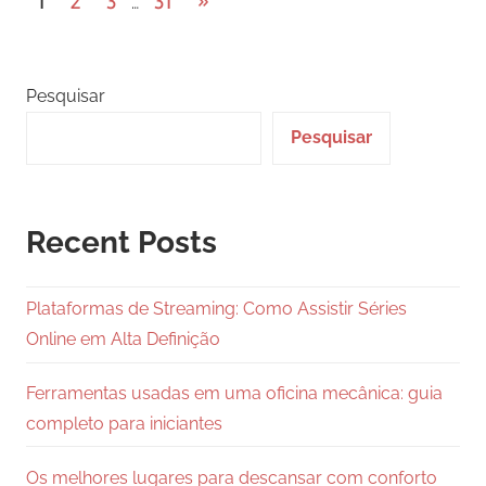
Paginação
Next
1
2
3
31
»
…
Posts
dos
conteúdos
Pesquisar
Pesquisar
Recent Posts
Plataformas de Streaming: Como Assistir Séries
Online em Alta Definição
Ferramentas usadas em uma oficina mecânica: guia
completo para iniciantes
Os melhores lugares para descansar com conforto