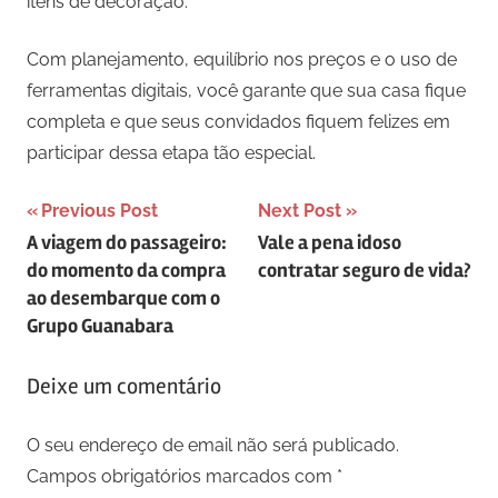
itens de decoração.
Com planejamento, equilíbrio nos preços e o uso de
ferramentas digitais, você garante que sua casa fique
completa e que seus convidados fiquem felizes em
participar dessa etapa tão especial.
Navegação
Previous Post
Next Post
A viagem do passageiro:
Vale a pena idoso
de
do momento da compra
contratar seguro de vida?
artigos
ao desembarque com o
Grupo Guanabara
Deixe um comentário
O seu endereço de email não será publicado.
Campos obrigatórios marcados com
*