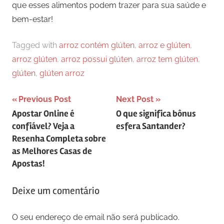
que esses alimentos podem trazer para sua saúde e
bem-estar!
Tagged with
arroz contém glúten
,
arroz e glúten
,
arroz glúten
,
arroz possui glúten
,
arroz tem glúten
,
glúten
,
glúten arroz
Navegação
Previous Post
Next Post
Apostar Online é
O que significa bônus
de
confiável? Veja a
esfera Santander?
artigos
Resenha Completa sobre
as Melhores Casas de
Apostas!
Deixe um comentário
O seu endereço de email não será publicado.