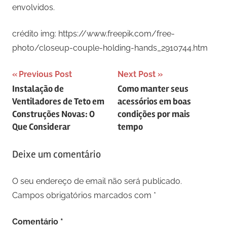
envolvidos.
crédito img: https://www.freepik.com/free-
photo/closeup-couple-holding-hands_2910744.htm
Navegação
Previous Post
Next Post
Instalação de
Como manter seus
de
Ventiladores de Teto em
acessórios em boas
artigos
Construções Novas: O
condições por mais
Que Considerar
tempo
Deixe um comentário
O seu endereço de email não será publicado.
Campos obrigatórios marcados com
*
Comentário
*