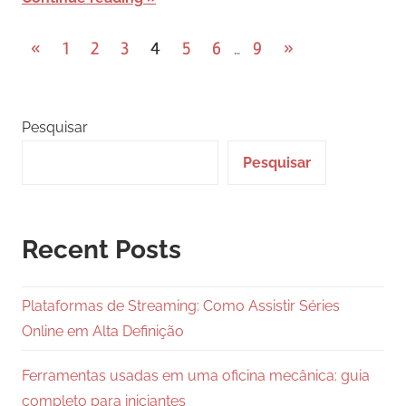
Paginação
Previous
Next
«
1
2
3
4
5
6
9
»
…
Posts
Posts
dos
conteúdos
Pesquisar
Pesquisar
Recent Posts
Plataformas de Streaming: Como Assistir Séries
Online em Alta Definição
Ferramentas usadas em uma oficina mecânica: guia
completo para iniciantes