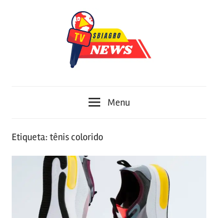
Skip
to
content
Portal
Sbiagro
de
Menu
Conteúdo
Etiqueta:
tênis colorido