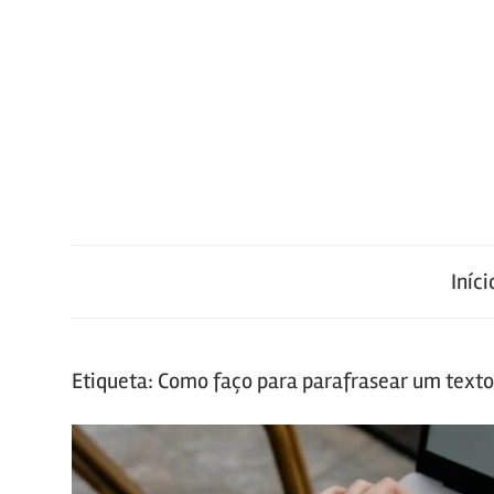
Skip
to
content
Portal
Sbiagro
de
Conteúdo
Iníci
Etiqueta:
Como faço para parafrasear um texto