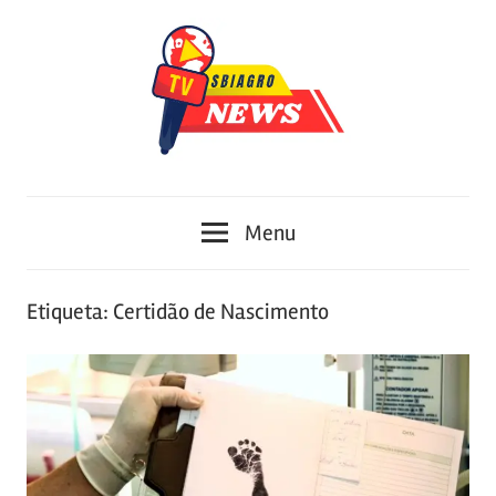
Skip
to
content
Portal
Sbiagro
de
Menu
Conteúdo
Etiqueta:
Certidão de Nascimento